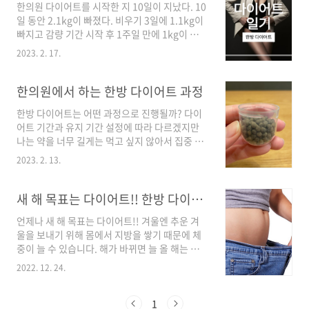
한의원 다이어트를 시작한 지 10일이 지났다. 10
것 먹었던 기간이 있었다. 평소에 건강한 음식으
일 동안 2.1kg이 빠졌다. 비우기 3일에 1.1kg이
로 식사를 하다가 라면이나 과자, 초콜릿을 먹기
빠지고 감량 기간 시작 후 1주일 만에 1kg이 빠졌
도 했다. 생리 기간 중에는 몸무게가 줄지 않았고
다. 매주 1kg씩 감량할 수 있다면 봄엔 ‘날씬
오히려 0.3kg 증가되기도 했다. 하지만 살이 찐
2023. 2. 17.
이’가 될 수 있을 것 같다. 일주일에 1kg씩 빠지는
것이 아니라 부은 것이라고 생각했다. 그리고
한방 다이어트 기록을 이어 본다. 한방 다이어트
0.3kg 정도면 너무나 양호하다고 생각했다. 예전
방식 하루 세 번 식사 직전에 다이어트 한약을 먹
한의원에서 하는 한방 다이어트 과정
에는 1.5~2.5kg는 그냥 ..
는다. 식사량은 밥 반 공기와 적당한 반찬류면 된
한방 다이어트는 어떤 과정으로 진행될까? 다이
다. 다이어트 방식은 아주 간단하다. 한약을 먹고,
어트 기간과 유지 기간 설정에 따라 다르겠지만
평소보다 적은 양으로 식사하고, 물을 자주 마셔
나는 약을 너무 길게는 먹고 싶지 않아서 집중 감
주면 된다. 집중 감량 기간인 4주 동안은 특별히
량 기간 1개월과 5개월 유지 기간으로 설정했다.
운동을 하지도 않는다. 한약으로 다이어트하면
2023. 2. 13.
한의원에서 하는 한방 다이어트 과정을 자세히
어떤 느낌인지 궁금할 수도 있으니 내가 느끼는
기록해 보려고 한다. 테스트 후, 비우기 과정 몇
반응을 기록해 본다. 다이어트 한약 반응 포만감
단계의 한약을 먹을 건지 테스트가 끝나면 3일간
새 해 목표는 다이어트!! 한방 다이어트 알아보기
과 더운 느낌 한약..
의 비우기 과정을 진행한다. 테스트 약과 비슷한
언제나 새 해 목표는 다이어트!! 겨울엔 추운 겨
비움 한약을 3일 동안 먹고, 아침과 저녁은 식사
울을 보내기 위해 몸에서 지방을 쌓기 때문에 체
를 선식으로 대체한다. 점심 식사는 평소의 50%
중이 늘 수 있습니다. 해가 바뀌면 늘 올 해는 다
만 먹는다. 이런 비우기 과정을 하는 이유는 위장
이어트에 성공하겠다고 다짐하지만 쉽지 않습니
을 수축시켜서 식사량을 줄이는 것과 부기를 제
2022. 12. 24.
다. 상대적으로 수월하다는 한방 다이어트 알아
거하기 위해서다. 보통 이 비우기 3일 동안
보도록 하겠습니다. 마지막 다이어트는 한방 다
1.5kg~2kg 정도가 빠진다고 한다. 중요한 것은
이어트 2022년도 일주일 정도 남았습니다. 한 해
1
평소 늘어나 있던 위를 줄이는 것이기 때문에 ..