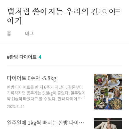
본문 바로가기
별처럼 쏟아지는 우리의 건강 이
야기
홈
태그
한방 다이어트
4
다이어트 6주차 -5.8kg
한방 다이어트를 한 지 6주가 지났다. 결론부터
기록하자면 몸무게는 5.8kg이 줄었다. 일주일에
약 1kg씩 빠졌다고 볼 수 있다. 한약 다이어트를
하면서 크게 힘든 점은 없었다. 하루 세 번 식사
2023. 3. 24.
전에 환으로 된 약을 챙겨 먹기만 했다. 다이어트
6주 차 기록을 좀 더 자세히 해보려고 한다. 여행
도 다녀오고 알차게 먹기도 했지만 다이어트 성
일주일에 1kg씩 빠지는 한방 다이어트
공! 2월 마지막주에 생리주기가 찾아왔고 이것저