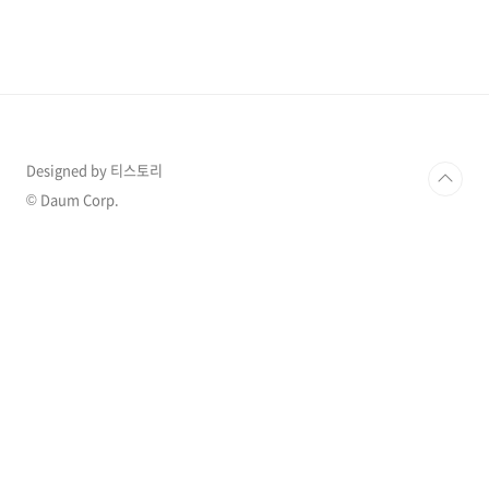
운 분위기에 부어라, 마셔라 신나게 마시고 나면
다음날 후회가 찾아옵니다. 숙취만큼 불편하고
힘든 것도 없는 것 같습니다. 술 마신 다음날 어떤
종류의 숙취를 겪으시나요? 저는 잠이 부족하면
두통이 심한 편입니다. 술 빨리 깨는 방법이 있을
까요? 충분한 수면 숙취 해소제 중 최고는 잠입니
다. 술 마신 다음날 늦잠을 자거나 ..
Designed by 티스토리
© Daum Corp.