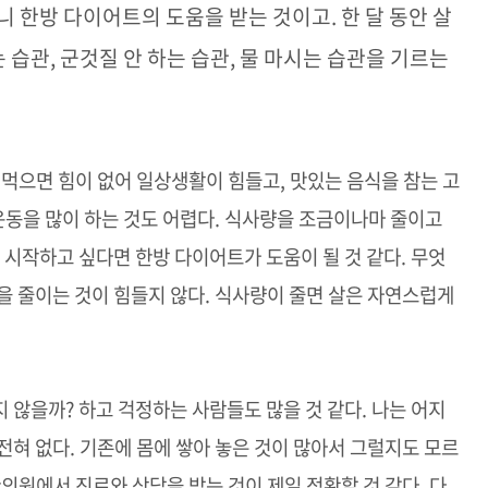
우니 한방 다이어트의 도움을 받는 것이고
.
한 달 동안 살
는 습관
,
군것질 안 하는 습관
,
물 마시는 습관을 기르는
 먹으면 힘이 없어 일상생활이 힘들고
,
맛있는 음식을 참는 고
운동을 많이 하는 것도 어렵다
.
식사량을 조금이나마 줄이고
을 시작하고 싶다면 한방 다이어트가 도움이 될 것 같다
.
무엇
을 줄이는 것이 힘들지 않다
.
식사량이 줄면 살은 자연스럽게
지 않을까
?
하고 걱정하는 사람들도 많을 것 같다
.
나는 어지
전혀 없다
.
기존에 몸에 쌓아 놓은 것이 많아서 그럴지도 모르
의원에서 진료와 상담을 받는 것이 제일 정확할 것 같다
.
다