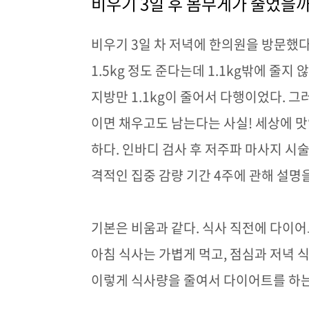
비우기
3
일 후 몸무게가 줄었을
비우기
3
일 차 저녁에 한의원을 방문했
1.5kg
정도 준다는데
1.1kg
밖에 줄지 
지방만
1.1kg
이 줄어서 다행이었다
.
그
이면 채우고도 남는다는 사실
!
세상에 맛
하다
.
인바디 검사 후 저주파 마사지 시
격적인 집중 감량 기간
4
주에 관해 설명
기본은 비움과 같다
.
식사 직전에 다이어
아침 식사는 가볍게 먹고
,
점심과 저녁 
이렇게 식사량을 줄여서 다이어트를 하