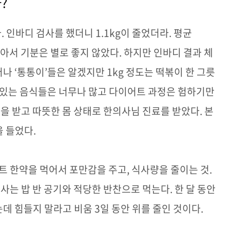
까
?
다
.
인바디 검사를 했더니
1.1kg
이 줄었더라
.
평균
않아서 기분은 별로 좋지 않았다
.
하지만 인바디 결과 체
러나
‘
통통이
’
들은 알겠지만
1kg
정도는 떡볶이 한 그릇
있는 음식들은 너무나 많고 다이어트 과정은 험하기만
술을 받고 따뜻한 몸 상태로 한의사님 진료를 받았다
.
본
을 들었다
.
트 한약을 먹어서 포만감을 주고
,
식사량을 줄이는 것
.
식사는 밥 반 공기와 적당한 반찬으로 먹는다
.
한 달 동안
는데 힘들지 말라고 비움
3
일 동안 위를 줄인 것이다
.