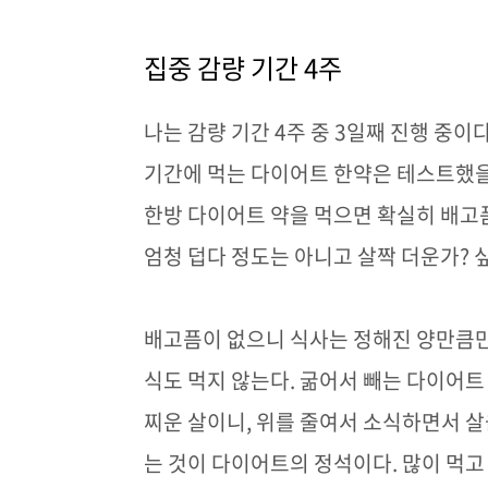
집중 감량 기간
4
주
나는 감량 기간
4
주 중
3
일째 진행 중이
기간에 먹는 다이어트 한약은 테스트했을
한방 다이어트 약을 먹으면 확실히 배고
엄청 덥다 정도는 아니고 살짝 더운가
?
배고픔이 없으니 식사는 정해진 양만큼만
식도 먹지 않는다
.
굶어서 빼는 다이어트
찌운 살이니
,
위를 줄여서 소식하면서 살
는 것이 다이어트의 정석이다
.
많이 먹고