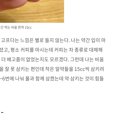
간 먹는 비움 한약 15cc
가 고프다는 느낌은 별로 들지 않는다
.
나는 약간 입이 마
마셨고
,
평소 커피를 마시는데 커피는 차 종류로 대체해
서 더 배고픔이 없었는지도 모르겠다
.
그런데 나는 비움
을 잘 못 삼키는 편인데 작은 알약들을
15cc
씩 삼키려
5~6
번에 나눠 물과 함께 삼켰는데 약 삼키는 것이 힘들