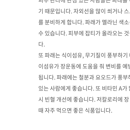
피부 관리에 관심 있는 사람들은 파래를
기 때문입니다
.
자외선을 많이 쐬거나 스
를 분비하게 합니다
.
파래가 멜라닌 색소
수 있습니다
.
피부에 잡티가 올라오는 것
다
.
또 파래는 식이섬유
,
무기질이 풍부하기 
이섬유가 장운동에 도움을 줘 변비를 예
됩니다
.
파래에는 철분과 요오드가 풍부해
있는 사람에게 좋습니다
.
또 비타민
A
가
시 빈혈 개선에 좋습니다
.
저칼로리에 장
때 자주 먹으면 좋은 식품입니다
.