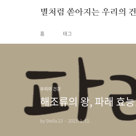
본문 바로가기
별처럼 쏟아지는 우리의 
홈
태그
우리의 건강
해조류의 왕, 파래 효능
by Stella 23
2023. 1. 11.