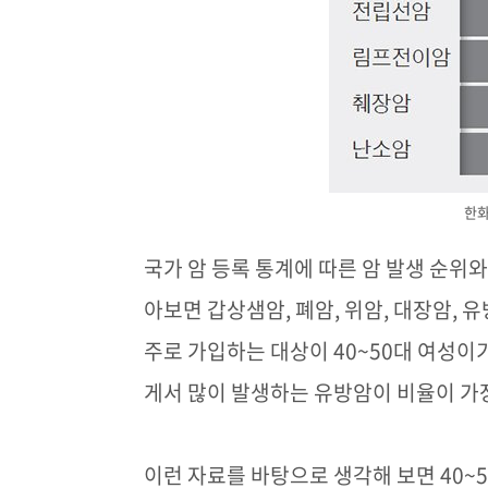
한화
국가 암 등록 통계에 따른 암 발생 순위
아보면 갑상샘암
,
폐암
,
위암
,
대장암
,
유
주로 가입하는 대상이
40~50
대 여성이
게서 많이 발생하는 유방암이 비율이 가
이런 자료를 바탕으로 생각해 보면
40~5