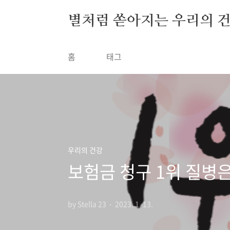
본문 바로가기
별처럼 쏟아지는 우리의 
홈
태그
우리의 건강
보험금 청구 1위 질병은
by Stella 23
2023. 1. 13.